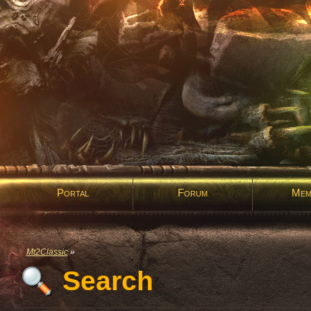
Portal
Forum
Mem
Mt2Classic
»
Search