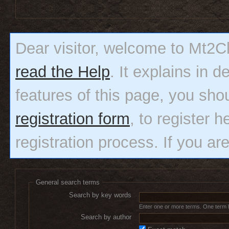
Dear visitor, welcome to Mt2Clas
read the Help
. It explains in 
features of this page, you sho
registration form
, to register h
registration process. If you ar
General search terms
Search by key words
Enter one or more terms. One term has
Search by author