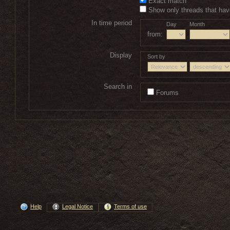
Exact match
Show only threads that have
In time period
Day
Month
from:
Display
Sort by
Search in
Forums
Help
Legal Notice
Terms of use