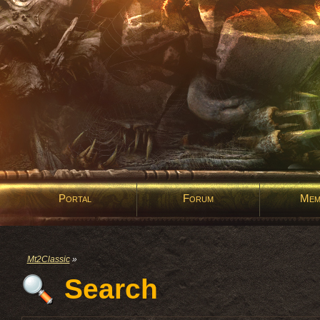
Portal
Forum
Mem
Mt2Classic
»
Search