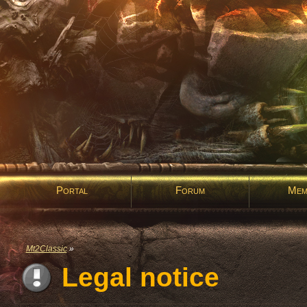
Portal
Forum
Mem
Mt2Classic
»
Legal notice