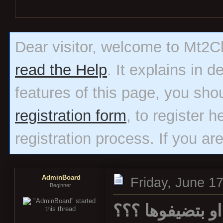
Dear visitor, welcome to Mt2Clas
read the Help
. It explains in 
features of this page, you sho
registration form
, to register h
registration process. If you ar
AdminBoard
Friday, June 1
Beginner
و بتضيفوها ؟؟؟