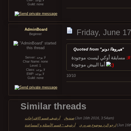
EMP: لا يوجد
Guild: none
AdminBoard
Friday, June 1
Beginner
Quoted from "هيروهاا دونو"
مسابقة أوكي ليست موجودة
:#
Server: لا يوجد
Char Name: none
أما البيض موجودة
Level: 1
Class: لا يوجد
EMP: لا يوجد
10/10
Guild: none
Similar threads
أرشيف قسم الإقتراحات
»
صندوق
(Jun 16th 2016, 3:54am)
أرشيف ~ قسم الأسئلة و المساعدة
»
ارجو الرد موضوع ضروري
(Jun 16t